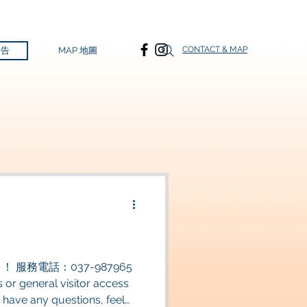
CONTACT & MAP
公告
MAP 地圖
服務電話：037-987965
have any questions, feel