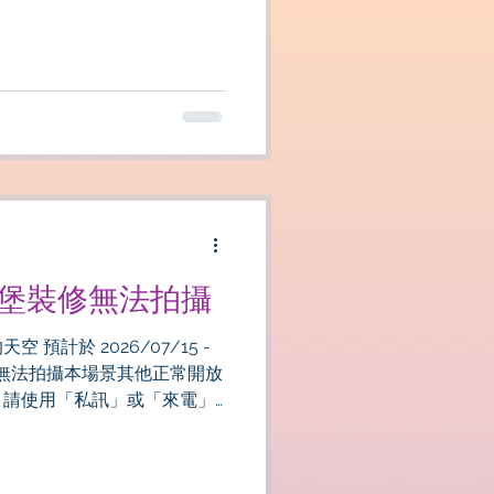
/15 城堡裝修無法拍攝
預計於 2026/07/15 -
期間無法拍攝本場景其他正常開放
 請使用「私訊」或「來電」
系統 造成不便敬請見諒 敬請期
待~~~~全新城堡登場 Line : @alicesky 電話 037-987965