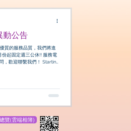
間異動公告
優質的服務品質，我們將進
月份起固定週三公休!! 服務電
問，歡迎聯繫我們！ Starting
ill be closed every
: 037-987965 If you have
ontact us!
總覽(雲端相簿)